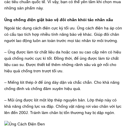
các tiêu chuẩn quốc tế. Vì vậy, bạn có thể yên tâm khi chọn mua
những sản phẩm này.
Ủng chống điện giật bảo vệ đôi chân khỏi tác nhân xấu
Ngoài tác dụng cách điện cực kỳ tối ưu. Ủng cách điện hạ áp còn
có cấu tạo tích hợp nhiều tính năng bảo vệ khác. Giúp đôi chân
người lao động luôn an toàn trước mọi tác nhân từ môi trường.
– Ủng được làm từ chất liệu da hoặc cao su cao cấp nên có hiệu
quả chống nước cực kì tốt. Đồng thời, đế ủng được làm từ chất
liệu cao su. Được thiết kế thêm những rãnh sâu và gờ nổi cho
hiệu quả chống trơn trượt tối ưu.
– Miếng lót thép ở đế ủng dày dặn và chắc chắn. Cho khả năng
chống đinh và chống đâm xuyên hiệu quả.
– Mũi ủng được lót một lớp thép nguyên bản. Lớp thép này có
khả năng chống lực va đập. Chống vật nặng rơi vào chân với lực
lên đến 200J. Tránh làm chân bị tổn thương hay bị dập ngón.