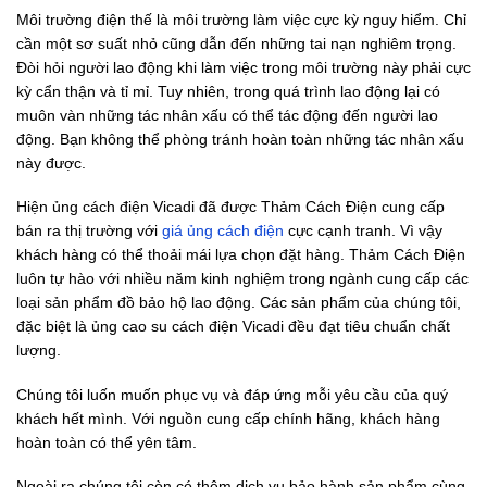
Môi trường điện thế là môi trường làm việc cực kỳ nguy hiểm. Chỉ
cần một sơ suất nhỏ cũng dẫn đến những tai nạn nghiêm trọng.
Đòi hỏi người lao động khi làm việc trong môi trường này phải cực
kỳ cẩn thận và tỉ mỉ. Tuy nhiên, trong quá trình lao động lại có
muôn vàn những tác nhân xấu có thể tác động đến người lao
động. Bạn không thể phòng tránh hoàn toàn những tác nhân xấu
này được.
Hiện ủng cách điện Vicadi đã được Thảm Cách Điện cung cấp
bán ra thị trường với
giá ủng cách điện
cực cạnh tranh. Vì vậy
khách hàng có thể thoải mái lựa chọn đặt hàng. Thảm Cách Điện
luôn tự hào với nhiều năm kinh nghiệm trong ngành cung cấp các
loại sản phẩm đồ bảo hộ lao động. Các sản phẩm của chúng tôi,
đặc biệt là ủng cao su cách điện Vicadi đều đạt tiêu chuẩn chất
lượng.
Chúng tôi luốn muốn phục vụ và đáp ứng mỗi yêu cầu của quý
khách hết mình. Với nguồn cung cấp chính hãng, khách hàng
hoàn toàn có thể yên tâm.
Ngoài ra chúng tôi còn có thêm dịch vụ bảo hành sản phẩm cùng