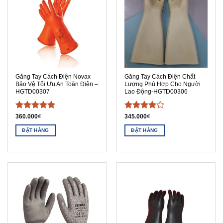
Găng Tay Cách Điện Novax
Găng Tay Cách Điện Chất
Bảo Vệ Tối Ưu An Toàn Điện –
Lượng Phù Hợp Cho Người
HGTD00307
Lao Động-HGTD00306
Được xếp
Được
360.000
₫
345.000
₫
hạng
5
5
xếp hạng
ĐẶT HÀNG
ĐẶT HÀNG
sao
4
5 sao