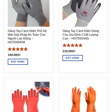
Găng Tay Cách Điện Thế Hệ
Găng Tay Cách Điện Dùng
Mới Giải Pháp An Toàn Cho
Cho Gia Đình Chất Lượng
Người Lao Động –
Cao – HGTD00400
HGTD00408
Được xếp
210.000
₫
Được xếp
340.000
₫
hạng
5
5
ĐẶT HÀNG
hạng
5
5
sao
ĐẶT HÀNG
sao