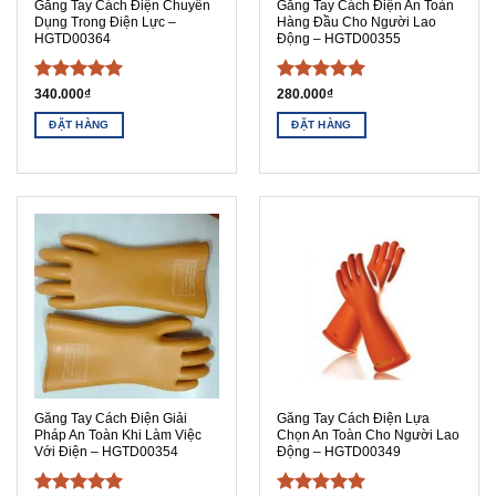
Găng Tay Cách Điện Chuyên
Găng Tay Cách Điện An Toàn
Dụng Trong Điện Lực –
Hàng Đầu Cho Người Lao
HGTD00364
Động – HGTD00355
Được xếp
Được xếp
340.000
₫
280.000
₫
hạng
5
5
hạng
5
5
ĐẶT HÀNG
ĐẶT HÀNG
sao
sao
Găng Tay Cách Điện Giải
Găng Tay Cách Điện Lựa
Pháp An Toàn Khi Làm Việc
Chọn An Toàn Cho Người Lao
Với Điện – HGTD00354
Động – HGTD00349