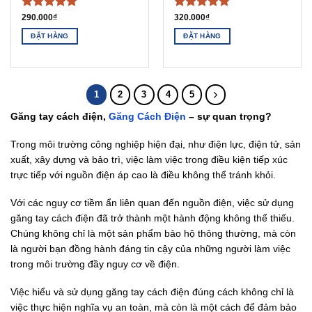
Được xếp
Được xếp
290.000
₫
320.000
₫
hạng
5
5
hạng
5
5
ĐẶT HÀNG
ĐẶT HÀNG
sao
sao
1
2
3
4
5
Găng tay cách điện,
Găng Cách Điện
– sự quan trọng?
Trong môi trường công nghiệp hiện đại, như điện lực, điện tử, sản
xuất, xây dựng và bảo trì, việc làm việc trong điều kiện tiếp xúc
trực tiếp với nguồn điện áp cao là điều không thể tránh khỏi.
Với các nguy cơ tiềm ẩn liên quan đến nguồn điện, việc sử dụng
găng tay cách điện đã trở thành một hành động không thể thiếu.
Chúng không chỉ là một sản phẩm bảo hộ thông thường, mà còn
là người bạn đồng hành đáng tin cậy của những người làm việc
trong môi trường đầy nguy cơ về điện.
Việc hiểu và sử dụng găng tay cách điện đúng cách không chỉ là
việc thực hiện nghĩa vụ an toàn, mà còn là một cách để đảm bảo