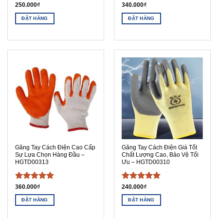
Được xếp
Được xếp
250.000
₫
340.000
₫
hạng
5
5
hạng
5
5
ĐẶT HÀNG
ĐẶT HÀNG
sao
sao
Găng Tay Cách Điện Cao Cấp
Găng Tay Cách Điện Giá Tốt
Sự Lựa Chọn Hàng Đầu –
Chất Lượng Cao, Bảo Vệ Tối
HGTD00313
Ưu – HGTD00310
Được xếp
Được xếp
360.000
₫
240.000
₫
hạng
5
5
hạng
5
5
ĐẶT HÀNG
ĐẶT HÀNG
sao
sao