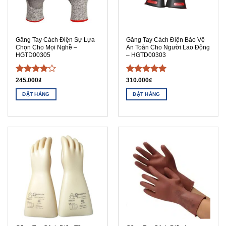
Găng Tay Cách Điện Sự Lựa
Găng Tay Cách Điện Bảo Vệ
Chọn Cho Mọi Nghề –
An Toàn Cho Người Lao Động
HGTD00305
– HGTD00303
Được
Được xếp
245.000
₫
310.000
₫
xếp hạng
hạng
5
5
ĐẶT HÀNG
ĐẶT HÀNG
4
5 sao
sao