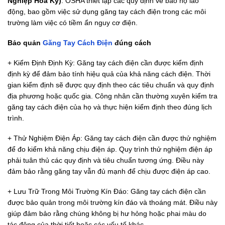
Nghiệp Hoa Kỳ)
: OSHA thiết lập các quy định về bảo hộ lao
động, bao gồm việc sử dụng găng tay cách điện trong các môi
trường làm việc có tiềm ẩn nguy cơ điện.
Bảo quản
Găng Tay Cách Điện
đúng cách
+ Kiểm Định Định Kỳ: Găng tay cách điện cần được kiểm định
định kỳ để đảm bảo tính hiệu quả của khả năng cách điện. Thời
gian kiểm định sẽ được quy định theo các tiêu chuẩn và quy định
địa phương hoặc quốc gia. Công nhân cần thường xuyên kiểm tra
găng tay cách điện của họ và thực hiện kiểm định theo đúng lịch
trình.
+ Thử Nghiệm Điện Áp: Găng tay cách điện cần được thử nghiệm
để đo kiểm khả năng chịu điện áp. Quy trình thử nghiệm điện áp
phải tuân thủ các quy định và tiêu chuẩn tương ứng. Điều này
đảm bảo rằng găng tay vẫn đủ mạnh để chịu được điện áp cao.
+ Lưu Trữ Trong Môi Trường Kín Đáo: Găng tay cách điện cần
được bảo quản trong môi trường kín đáo và thoáng mát. Điều này
giúp đảm bảo rằng chúng không bị hư hỏng hoặc phai màu do
tác động của thời tiết hoặc các yếu tố khác.