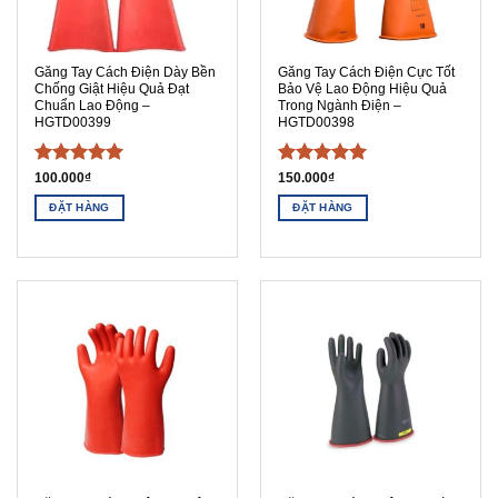
Găng Tay Cách Điện Dày Bền
Găng Tay Cách Điện Cực Tốt
Chống Giật Hiệu Quả Đạt
Bảo Vệ Lao Động Hiệu Quả
Chuẩn Lao Động –
Trong Ngành Điện –
HGTD00399
HGTD00398
Được xếp
Được xếp
100.000
₫
150.000
₫
hạng
5
5
hạng
5
5
ĐẶT HÀNG
ĐẶT HÀNG
sao
sao