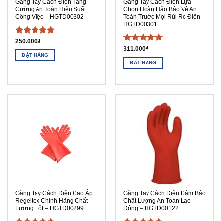
Găng Tay Cách Điện Tăng
Găng Tay Cách Điện Lựa
Cường An Toàn Hiệu Suất
Chọn Hoàn Hảo Bảo Vệ An
Công Việc – HGTD00302
Toàn Trước Mọi Rủi Ro Điện –
HGTD00301
Được xếp
250.000
₫
Được xếp
hạng
5
5
311.000
₫
ĐẶT HÀNG
hạng
5
5
sao
ĐẶT HÀNG
sao
Găng Tay Cách Điện Cao Áp
Găng Tay Cách Điện Đảm Bảo
Regeltex Chính Hãng Chất
Chất Lượng An Toàn Lao
Lượng Tốt – HGTD00299
Động – HGTD00122