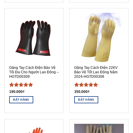
Găng Tay Cách Điện Bảo Vệ
Găng Tay Cách Điện 22KV
Tối Đa Cho Người Lao Động –
Bảo Vệ Tốt Lao Động Năm
HGTD00309
2024-HGTD00308
Được xếp
Được xếp
190.000
₫
350.000
₫
hạng
5
5
hạng
5
5
ĐẶT HÀNG
ĐẶT HÀNG
sao
sao