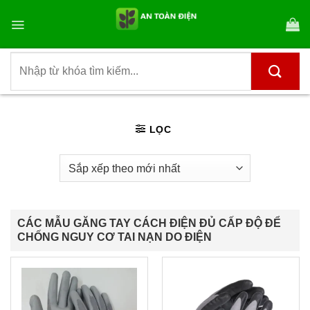
Bỏ
qua
nội
dung
Tìm
kiếm:
LỌC
CÁC MẪU GĂNG TAY CÁCH ĐIỆN ĐỦ CẤP ĐỘ ĐỂ
CHỐNG NGUY CƠ TAI NẠN DO ĐIỆN