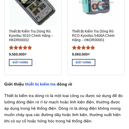
Thiết Bị Kiểm Tra Dòng Rò
Thiết Bị Kiểm Tra Dòng Rò
Kyoritsu 5010 Chính Hãng –
RCD Kyoritsu 5406A Chính
HKDR00002
Hãng – HKDR00001
Được xếp
Được xếp
9.560.000
₫
9.060.000
₫
hạng
5
5
hạng
5
5
ĐẶT HÀNG
ĐẶT HÀNG
sao
sao
Giới thiệu
thiết bị kiểm tra
dòng rò
Thiết bị kiểm tra dòng rò là một loại công cụ được sử dụng để đo
lường dòng điện rò rỉ từ mạch hoặc linh kiện điện, thường được
áp dụng trong hệ thống điện. Dòng rò là dòng điện không mong
muốn chảy qua các đường dây hoặc linh kiện, thường xuất hiện
khi có sự cố hoặc hỏng hóc trong hệ thống điện.