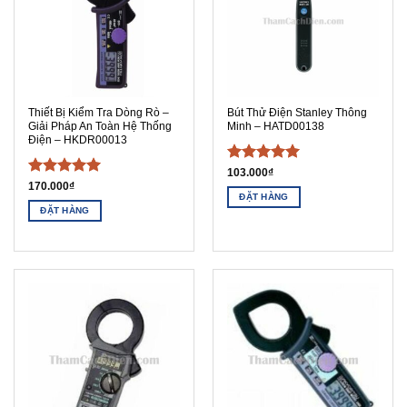
Thiết Bị Kiểm Tra Dòng Rò –
Bút Thử Điện Stanley Thông
Giải Pháp An Toàn Hệ Thống
Minh – HATD00138
Điện – HKDR00013
Được xếp
103.000
₫
Được xếp
170.000
₫
hạng
5
5
ĐẶT HÀNG
hạng
5
5
sao
ĐẶT HÀNG
sao