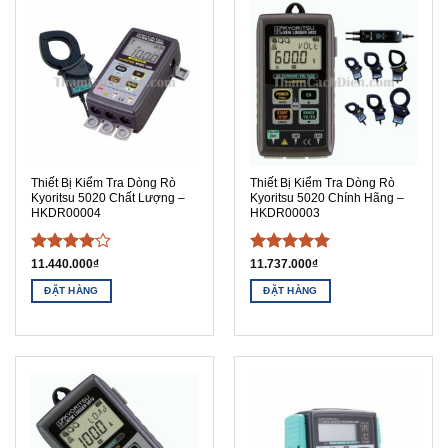
Thiết Bị Kiểm Tra Dòng Rò
Thiết Bị Kiểm Tra Dòng Rò
Kyoritsu 5020 Chất Lượng –
Kyoritsu 5020 Chính Hãng –
HKDR00004
HKDR00003
Được
Được xếp
11.440.000
₫
11.737.000
₫
xếp hạng
hạng
5
5
ĐẶT HÀNG
ĐẶT HÀNG
4
5 sao
sao