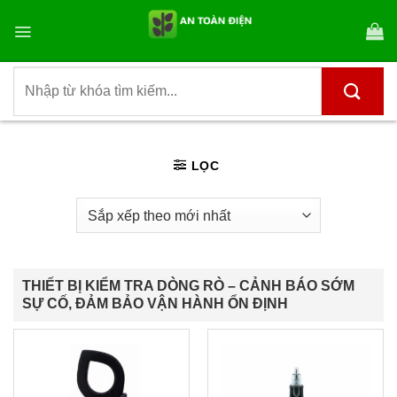
Bỏ
qua
nội
dung
Tìm
kiếm:
LỌC
THIẾT BỊ KIỂM TRA DÒNG RÒ – CẢNH BÁO SỚM
SỰ CỐ, ĐẢM BẢO VẬN HÀNH ỔN ĐỊNH