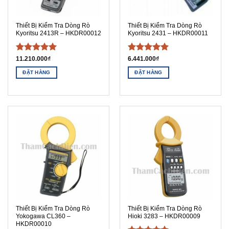
Thiết Bị Kiểm Tra Dòng Rò
Thiết Bị Kiểm Tra Dòng Rò
Kyoritsu 2413R – HKDR00012
Kyoritsu 2431 – HKDR00011
Được xếp
Được xếp
11.210.000
₫
6.441.000
₫
hạng
5
5
hạng
5
5
ĐẶT HÀNG
ĐẶT HÀNG
sao
sao
Thiết Bị Kiểm Tra Dòng Rò
Thiết Bị Kiểm Tra Dòng Rò
Yokogawa CL360 –
Hioki 3283 – HKDR00009
HKDR00010