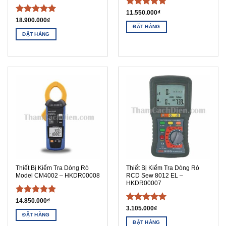
Được xếp
11.550.000
₫
Được xếp
18.900.000
₫
hạng
5
5
ĐẶT HÀNG
hạng
5
5
sao
ĐẶT HÀNG
sao
Thiết Bị Kiểm Tra Dòng Rò
Thiết Bị Kiểm Tra Dòng Rò
Model CM4002 – HKDR00008
RCD Sew 8012 EL –
HKDR00007
Được xếp
14.850.000
₫
Được xếp
hạng
5
5
3.105.000
₫
ĐẶT HÀNG
hạng
5
5
sao
ĐẶT HÀNG
sao