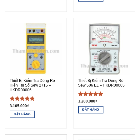
Thiết Bị Kiểm Tra Dòng Rò
Thiết Bị Kiểm Tra Dòng Rò
Hiển Thị Số Sew 2715 –
Sew 506 EL – HKDR00005
HKDR00006
Được xếp
3.200.000
₫
Được xếp
3.105.000
₫
hạng
5
5
ĐẶT HÀNG
hạng
5
5
sao
ĐẶT HÀNG
sao