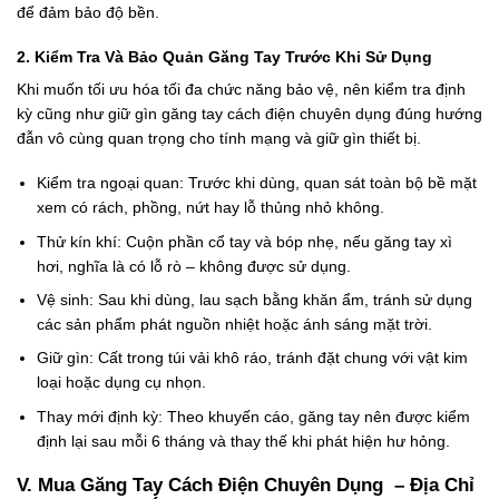
để đảm bảo độ bền.
2. Kiểm Tra Và Bảo Quản Găng Tay Trước Khi Sử Dụng
Khi muốn tối ưu hóa tối đa chức năng bảo vệ, nên kiểm tra định
kỳ cũng như giữ gìn găng tay cách điện chuyên dụng đúng hướng
đẫn vô cùng quan trọng cho tính mạng và giữ gìn thiết bị.
Kiểm tra ngoại quan: Trước khi dùng, quan sát toàn bộ bề mặt
xem có rách, phồng, nứt hay lỗ thủng nhỏ không.
Thử kín khí: Cuộn phần cổ tay và bóp nhẹ, nếu găng tay xì
hơi, nghĩa là có lỗ rò – không được sử dụng.
Vệ sinh: Sau khi dùng, lau sạch bằng khăn ẩm, tránh sử dụng
các sản phẩm phát nguồn nhiệt hoặc ánh sáng mặt trời.
Giữ gìn: Cất trong túi vải khô ráo, tránh đặt chung với vật kim
loại hoặc dụng cụ nhọn.
Thay mới định kỳ: Theo khuyến cáo, găng tay nên được kiểm
định lại sau mỗi 6 tháng và thay thế khi phát hiện hư hỏng.
V. Mua Găng Tay Cách Điện Chuyên Dụng – Địa Chỉ