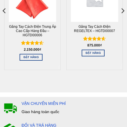
Găng Tay Cách Điện Trung Áp
Găng Tay Cách Điện
Cao Cấp Hàng Đầu –
REGELTEX – HGTD00007
HGTD00006
Được xếp
875.000
₫
Được xếp
2.150.000
₫
hạng
4.6
ĐẶT HÀNG
hạng
4.5
5 sao
ĐẶT HÀNG
5 sao
VẬN CHUYỂN MIỄN PHÍ
Giao hàng toàn quốc
ĐỔI VÀ TRẢ HÀNG