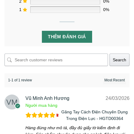
2
0%
1
0%
THÊM ĐÁNH GIÁ
Search
1-1 of 1 review
Vũ Minh Anh Hương
24/03/2026
Người mua hàng
Găng Tay Cách Điện Chuyên Dụng
Trong Điện Lực - HGTD00364
Hàng đúng như mô tả, đầy đủ giấy tờ kiểm định đi