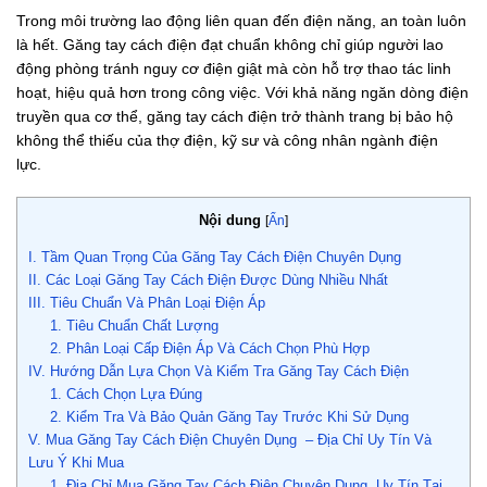
Trong môi trường lao động liên quan đến điện năng, an toàn luôn
là hết. Găng tay cách điện đạt chuẩn không chỉ giúp người lao
động phòng tránh nguy cơ điện giật mà còn hỗ trợ thao tác linh
hoạt, hiệu quả hơn trong công việc. Với khả năng ngăn dòng điện
truyền qua cơ thể, găng tay cách điện trở thành trang bị bảo hộ
không thể thiếu của thợ điện, kỹ sư và công nhân ngành điện
lực.
Nội dung
[
Ẩn
]
I. Tầm Quan Trọng Của Găng Tay Cách Điện Chuyên Dụng
II. Các Loại Găng Tay Cách Điện Được Dùng Nhiều Nhất
III. Tiêu Chuẩn Và Phân Loại Điện Áp
1. Tiêu Chuẩn Chất Lượng
2. Phân Loại Cấp Điện Áp Và Cách Chọn Phù Hợp
IV. Hướng Dẫn Lựa Chọn Và Kiểm Tra Găng Tay Cách Điện
1. Cách Chọn Lựa Đúng
2. Kiểm Tra Và Bảo Quản Găng Tay Trước Khi Sử Dụng
V. Mua Găng Tay Cách Điện Chuyên Dụng – Địa Chỉ Uy Tín Và
Lưu Ý Khi Mua
1. Địa Chỉ Mua Găng Tay Cách Điện Chuyên Dụng Uy Tín Tại