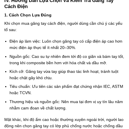
IV. Hướng Dẫn Lựa Chọn Và Kiểm Tra Găng Tay
Cách Điện
1. Cách Chọn Lựa Đúng
Khi chọn mua găng tay cách điện, người dùng cần chú ý các yếu
tố sau:
Điện áp làm việc: Luôn chọn găng tay có cấp điện áp cao hơn
mức điện áp thực tế ít nhất 20–30%.
Nguồn gốc: Cao su tự nhiên đem tới độ co giãn và bám tay tốt,
trong khi composite bền hơn với hóa chất và dầu mỡ.
Kích cỡ: Găng tay vừa tay giúp thao tác linh hoạt, tránh tuột
hoặc chật gây khó chịu.
Tiêu chuẩn: Ưu tiên các sản phẩm đạt chứng nhận IEC, ASTM
hoặc TCVN.
Thương hiệu và nguồn gốc: Nên mua tại đơn vị uy tín lâu năm
nhằm cam đoan về chất lượng.
Mặt khác, khi độ ẩm cao hoặc thường xuyên ngoài trời, người lao
động nên chọn găng tay có lớp phủ chống nước hoặc chống dầu