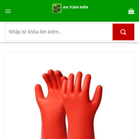
Bỏ
qua
nội
dung
Tìm
kiếm: