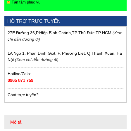
Tận tâm phục vụ
HỖ TRỢ TRỰC TUYẾN
27E Đường 36,P.Hiệp Bình Chánh,TP Thủ Đức,TP HCM
(Xem
chỉ dẫn đường đi)
1A Ngõ 1, Phan Đình Giót, P. Phương Liệt, Q.Thanh Xuân, Hà
Nội
(Xem chỉ dẫn đường đi)
Hotline/Zalo:
0965 871 759
Chat trực tuyến?
Mô tả