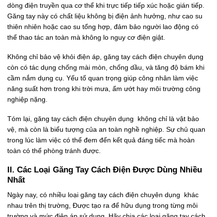
dòng điện truyền qua cơ thể khi trực tiếp tiếp xúc hoặc gián tiếp.
Găng tay này có chất liệu không bị điện ảnh hưởng, như cao su
thiên nhiên hoặc cao su tổng hợp, đảm bảo người lao động có
thể thao tác an toàn mà không lo nguy cơ điện giật.
Không chỉ bảo vệ khỏi điện áp, găng tay cách điện chuyên dụng
còn có tác dụng chống mài mòn, chống dầu, và tăng độ bám khi
cầm nắm dụng cụ. Yếu tố quan trọng giúp công nhân làm việc
năng suất hơn trong khi trời mưa, ẩm ướt hay môi trường công
nghiệp nặng.
Tóm lại, găng tay cách điện chuyên dụng không chỉ là vật bảo
vệ, mà còn là biểu tượng của an toàn nghề nghiệp. Sự chủ quan
trong lúc làm việc có thể đem đến kết quả đáng tiếc mà hoàn
toàn có thể phòng tránh được.
II. Các Loại Găng Tay Cách Điện Được Dùng Nhiều
Nhất
Ngày nay, có nhiều loại găng tay cách điện chuyên dụng khác
nhau trên thị trường, Được tạo ra để hữu dụng trong từng môi
trường và mức điện áp sử dụng. Hãy chia các loại găng tay cách