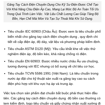
Găng Tay Cách Điện Chuyên Dụng Cho Kỹ Sư Điện Được Chế Tạo
Với Khả Năng Chịu Điện Áp Cao, Mang Lại Mức Độ An Toàn Tối Ưu
Trong Quá Trình Làm Việc. Vật Liệu Chất Lượng Cao Giúp Tăng Độ
Bền, Hạn Chế Mài Mòn Và Tạo Sự Thoải Mái Khi Sử Dụng.
Tiêu chuẩn IEC 60903 (Châu Âu): Được xem là tiêu chuẩn phổ
biến nhất cho găng tay cách điện chuyên dụng , quy định chi
tiết về cấp điện áp, độ dày, vật liệu và phương pháp kiểm định.
Tiêu chuẩn ASTM D120 (Mỹ): Yêu cầu khắt khe về việc thử
nghiệm điện áp, độ bền kéo, khả năng chống rò điện.
Tiêu chuẩn EN 60903: Được nhiều nước châu Âu ưa chuộng,
tương đương với IEC nhưng có bổ sung về chỉ tiêu cơ học.
Tiêu chuẩn TCVN 5586:1991 (Việt Nam): Là tiêu chuẩn trong
nước áp đặt cho kỹ thuật sản xuất ra găng tay cao su cách
điện phù hợp với khu vực hạ áp và trung áp.
Việc lựa chọn sản phẩm đạt chuẩn bắt buộc phải thực hiện đầu
tiên. Các găng tay cách điện chuyên dụng độ bền cao thường có
tem kiểm định, logo tiêu chuẩn và giấy chứng nhận xuất xưởng đi