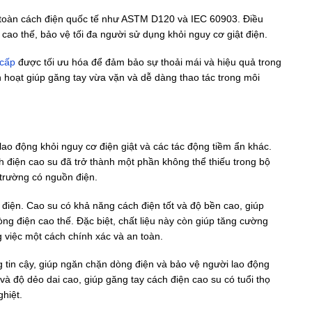
n toàn cách điện quốc tế như ASTM D120 và IEC 60903. Điều
ao thế, bảo vệ tối đa người sử dụng khỏi nguy cơ giật điện.
 cấp
được tối ưu hóa để đảm bảo sự thoải mái và hiệu quả trong
 hoạt giúp găng tay vừa vặn và dễ dàng thao tác trong môi
lao động khỏi nguy cơ điện giật và các tác động tiềm ẩn khác.
h điện cao su đã trở thành một phần không thể thiếu trong bộ
 trường có nguồn điện.
h điện. Cao su có khả năng cách điện tốt và độ bền cao, giúp
òng điện cao thế. Đặc biệt, chất liệu này còn giúp tăng cường
 việc một cách chính xác và an toàn.
g tin cậy, giúp ngăn chặn dòng điện và bảo vệ người lao động
 và độ dẻo dai cao, giúp găng tay cách điện cao su có tuổi thọ
hiệt.