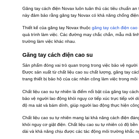
Găng tay cách điện Novax luôn tuân thủ các tiêu chuẩn a
này đảm bảo rằng găng tay Novax có khả năng chống điện c
Thiết kế của găng tay Novax thuộc
găng tay cách điện cao
quá trình làm việc. Các đường may chắc chắn, mẫu mã linh
trường làm việc khác nhau.
Găng tay cách điện cao su
Sản phẩm đóng vai trò quan trọng trong việc bảo vệ người 
Được sản xuất từ chất liệu cao su chất lượng, găng tay các
trang thiết bị bảo hộ của các nhân công làm việc trong môi
Chất liệu cao su tự nhiên là điểm nổi bật của găng tay các
bảo vệ người lao động khỏi nguy cơ tiếp xúc trực tiếp với d
độ ma sát và bám dính, giúp người lao động thực hiện công
Chất liệu cao su tự nhiên mang lại khả năng cách điện đán
khỏi nguy cơ giật điện. Chất liệu cao su tự nhiên có độ bền
dài và khả năng chịu được các tác động môi trường khắc ng