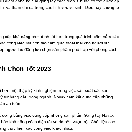
 ưu điểm đáng kể của găng tay cách điện. Chúng có thể được áp
í, và thậm chí cả trong các lĩnh vực vệ sinh. Điều này chứng tỏ
cung cấp khả năng bám dính tốt hơn trong quá trình cầm nắm các
rong công việc mà còn tạo cảm giác thoải mái cho người sử
phép người lao động lựa chọn sản phẩm phù hợp với phong cách
nh Chọn Tốt 2023
 hơn một thập kỷ kinh nghiệm trong việc sản xuất các sản
 kỹ sư hàng đầu trong ngành, Novax cam kết cung cấp những
ẩn an toàn.
ị trường bằng việc cung cấp những sản phẩm Găng tay Novax
bảo khả năng cách điện tốt và độ bền vượt trội. Chất liệu cao
àng thực hiện các công việc khác nhau.