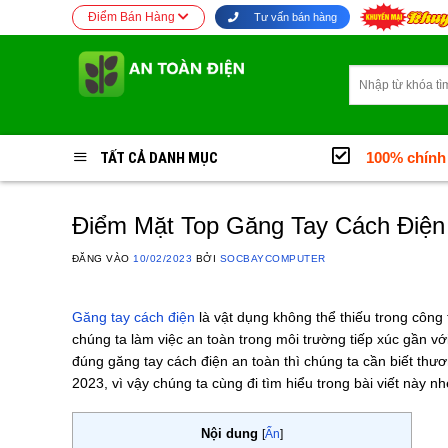
Bỏ
Điểm Bán Hàng
Tư vấn bán hàng
qua
nội
Tìm
dung
kiếm:
TẤT CẢ DANH MỤC
100% chính
Điểm Mặt Top Găng Tay Cách Điện
ĐĂNG VÀO
10/02/2023
BỞI
SOCBAYCOMPUTER
Găng tay cách điện
là vật dụng không thể thiếu trong công
chúng ta làm việc an toàn trong môi trường tiếp xúc gần với
đúng găng tay cách điện an toàn thì chúng ta cần biết th
2023, vì vậy chúng ta cùng đi tìm hiểu trong bài viết này nh
Nội dung
[
Ẩn
]