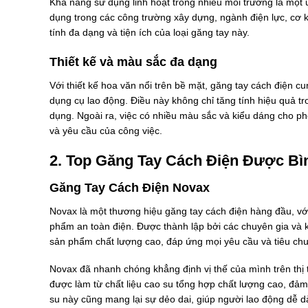
Khả năng sử dụng linh hoạt trong nhiều môi trường là một
dụng trong các công trường xây dựng, ngành điện lực, cơ kh
tính đa dạng và tiện ích của loại găng tay này.
Thiết kế và màu sắc đa dạng
Với thiết kế hoa văn nổi trên bề mặt, găng tay cách điện 
dụng cụ lao động. Điều này không chỉ tăng tính hiệu quả t
dụng. Ngoài ra, việc có nhiều màu sắc và kiểu dáng cho 
và yêu cầu của công việc.
2. Top Găng Tay Cách Điện Được Bì
Găng Tay Cách Điện Novax
Novax là một thương hiệu găng tay cách điện hàng đầu, với
phẩm an toàn điện. Được thành lập bởi các chuyên gia và
sản phẩm chất lượng cao, đáp ứng mọi yêu cầu và tiêu chu
Novax đã nhanh chóng khẳng định vị thế của mình trên th
được làm từ chất liệu cao su tổng hợp chất lượng cao, đảm 
su này cũng mang lại sự dẻo dai, giúp người lao động dễ d