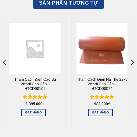
SẢN PHẨM TƯƠNG TỰ
Thảm Cách Điện Cao Su
Thảm Cách Điện Hạ Thế 22kv
Vicadi Cao Cấp –
Vicadi Cao Cấp –
HTCD00102
HTCD00074
Được xếp
Được xếp
1.395.000
₫
983.000
₫
hạng
5
5
hạng
5
5
ĐẶT HÀNG
ĐẶT HÀNG
sao
sao