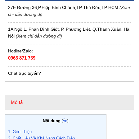
27E Đường 36,P.Hiệp Bình Chánh,TP Thủ Đức,TP HCM
(Xem
chỉ dẫn đường đi)
1A Ngõ 1, Phan Đình Giót, P. Phương Liệt, Q.Thanh Xuân, Hà
Nội
(Xem chỉ dẫn đường đi)
Hotline/Zalo:
0965 871 759
Chat trực tuyến?
Mô tả
Nội dung
[
Ẩn
]
1. Giới Thiệu
2. Chất Liệu Và Khả Năng Cách Điện