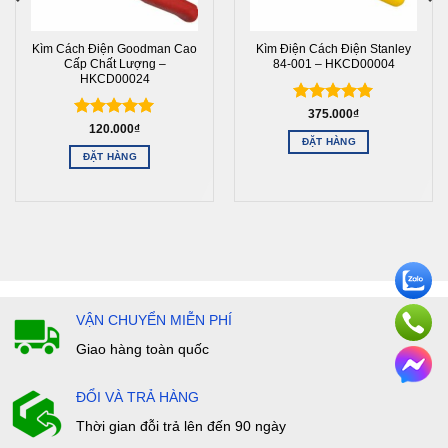
Kìm Cách Điện Goodman Cao
Kìm Điện Cách Điện Stanley
Cấp Chất Lượng –
84-001 – HKCD00004
HKCD00024
Được xếp
375.000
₫
Được xếp
120.000
₫
hạng
5
5
ĐẶT HÀNG
hạng
5
5
sao
ĐẶT HÀNG
sao
VẬN CHUYỂN MIỄN PHÍ
Giao hàng toàn quốc
ĐỔI VÀ TRẢ HÀNG
Thời gian đỗi trả lên đến 90 ngày