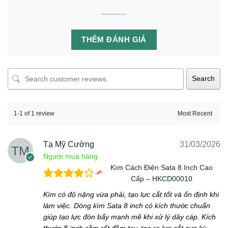
THÊM ĐÁNH GIÁ
Search
1-1 of 1 review
Tạ Mỹ Cường
31/03/2026
Người mua hàng
Kìm Cách Điện Sata 8 Inch Cao
Cấp – HKCD00010
Kìm có độ nặng vừa phải, tạo lực cắt tốt và ổn định khi
làm việc. Dòng kìm Sata 8 inch có kích thước chuẩn
giúp tạo lực đòn bẩy mạnh mẽ khi xử lý dây cáp. Kích
thước 8 inch cầm rất đầm tay, tạo ra lực cắt cực kỳ