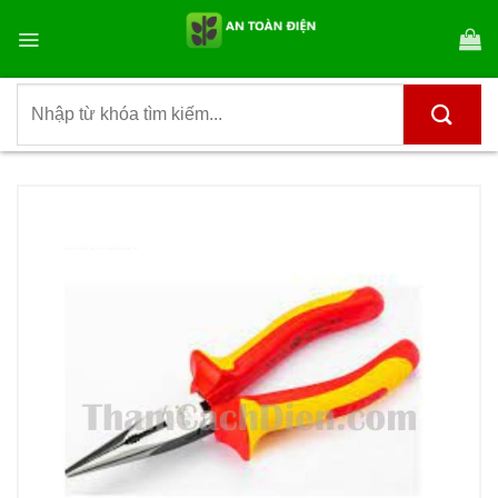
Bỏ
qua
nội
dung
Tìm
kiếm: