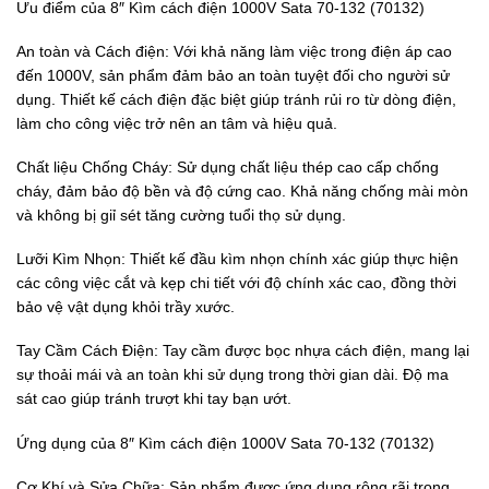
Ưu điểm của 8″ Kìm cách điện 1000V Sata 70-132 (70132)
An toàn và Cách điện: Với khả năng làm việc trong điện áp cao
đến 1000V, sản phẩm đảm bảo an toàn tuyệt đối cho người sử
dụng. Thiết kế cách điện đặc biệt giúp tránh rủi ro từ dòng điện,
làm cho công việc trở nên an tâm và hiệu quả.
Chất liệu Chống Cháy: Sử dụng chất liệu thép cao cấp chống
cháy, đảm bảo độ bền và độ cứng cao. Khả năng chống mài mòn
và không bị giỉ sét tăng cường tuổi thọ sử dụng.
Lưỡi Kìm Nhọn: Thiết kế đầu kìm nhọn chính xác giúp thực hiện
các công việc cắt và kẹp chi tiết với độ chính xác cao, đồng thời
bảo vệ vật dụng khỏi trầy xước.
Tay Cầm Cách Điện: Tay cầm được bọc nhựa cách điện, mang lại
sự thoải mái và an toàn khi sử dụng trong thời gian dài. Độ ma
sát cao giúp tránh trượt khi tay bạn ướt.
Ứng dụng của 8″ Kìm cách điện 1000V Sata 70-132 (70132)
Cơ Khí và Sửa Chữa: Sản phẩm được ứng dụng rộng rãi trong