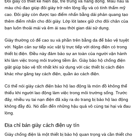
Đôi giày có thiết kế hiện đại, trẻ trung và năng động. Màu nâu là
màu chủ đạo giúp đôi giày trở nên lộng lẫy và có tính thẩm mỹ
cao. Đôi giày còn được tạo điểm nhấn bằng dải phản quang tạo
thêm điểm nhấn cho đôi giày. Lớp lót latex giữ cho đôi chân của
bạn luôn thoải mái và êm ái sau thời gian dài sử dụng.
Giày thường có đế cao su và phần trên bằng da để bảo vệ tuyệt
vời. Ngăn cản sự tiếp xúc vật lý trực tiếp với dòng điện có trong
thiết bị điện. Điều này đảm bảo sự an toàn của người vận hành
khi làm việc trong môi trường tiềm ẩn. Giày bảo hộ chống điện
giật giúp bảo vệ tốt nhất khi sử dụng với các thiết bị cách điện
khác như găng tay cách điện, quần áo cách điện.
Có thể nói giày cách điện bảo hộ lao động là món đồ không thể
thiếu khi người lao động làm việc trong môi trường sống. Trước
đây, nhiều vụ tai nạn điện đã xảy ra do trang bị bảo hộ lao động
không đầy đủ. Nó dẫn đến những hậu quả vô cùng tai hại và đau
lòng.
Địa chỉ bán giày cách điện uy tín
Giày chống điện là một thiết bị bảo hộ quan trọng và cần thiết cho