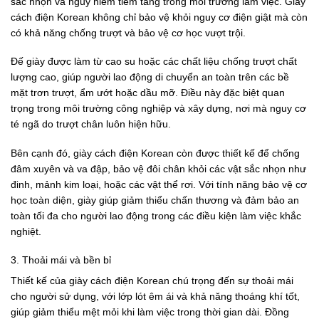
sắc nhọn và nguy hiểm tiềm tàng trong môi trường làm việc. Giày
cách điện Korean không chỉ bảo vệ khỏi nguy cơ điện giật mà còn
có khả năng chống trượt và bảo vệ cơ học vượt trội.
Đế giày được làm từ cao su hoặc các chất liệu chống trượt chất
lượng cao, giúp người lao động di chuyển an toàn trên các bề
mặt trơn trượt, ẩm ướt hoặc dầu mỡ. Điều này đặc biệt quan
trọng trong môi trường công nghiệp và xây dựng, nơi mà nguy cơ
té ngã do trượt chân luôn hiện hữu.
Bên cạnh đó, giày cách điện Korean còn được thiết kế để chống
đâm xuyên và va đập, bảo vệ đôi chân khỏi các vật sắc nhọn như
đinh, mảnh kim loại, hoặc các vật thể rơi. Với tính năng bảo vệ cơ
học toàn diện, giày giúp giảm thiểu chấn thương và đảm bảo an
toàn tối đa cho người lao động trong các điều kiện làm việc khắc
nghiệt.
3. Thoải mái và bền bỉ
Thiết kế của giày cách điện Korean chú trọng đến sự thoải mái
cho người sử dụng, với lớp lót êm ái và khả năng thoáng khí tốt,
giúp giảm thiểu mệt mỏi khi làm việc trong thời gian dài. Đồng