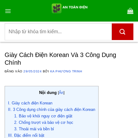
Bỏ
qua
nội
dung
Tìm
kiếm:
Giày Cách Điện Korean Và 3 Công Dụng
Chính
ĐĂNG VÀO
29/05/2024
BỞI
KA PHƯƠNG TRINH
Nội dung
[
Ẩn
]
I. Giày cách điện Korean
II. 3 Công dụng chính của giày cách điện Korean
1. Bảo vệ khỏi nguy cơ điện giật
2. Chống trượt và bảo vệ cơ học
3. Thoải mái và bền bỉ
III. Đặc điểm nổi bật