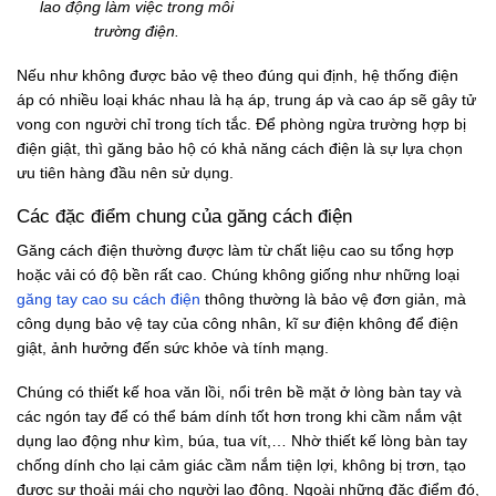
lao động làm việc trong môi
trường điện.
Nếu như không được bảo vệ theo đúng qui định, hệ thống điện
áp có nhiều loại khác nhau là hạ áp, trung áp và cao áp sẽ gây tử
vong con người chỉ trong tích tắc. Để phòng ngừa trường hợp bị
điện giật, thì găng bảo hộ có khả năng cách điện là sự lựa chọn
ưu tiên hàng đầu nên sử dụng.
Các đặc điểm chung của găng cách điện
Găng cách điện thường được làm từ chất liệu cao su tổng hợp
hoặc vải có độ bền rất cao. Chúng không giống như những loại
găng tay cao su cách điện
thông thường là bảo vệ đơn giản, mà
công dụng bảo vệ tay của công nhân, kĩ sư điện không để điện
giật, ảnh hưởng đến sức khỏe và tính mạng.
Chúng có thiết kế hoa văn lồi, nổi trên bề mặt ở lòng bàn tay và
các ngón tay để có thể bám dính tốt hơn trong khi cầm nắm vật
dụng lao động như kìm, búa, tua vít,… Nhờ thiết kế lòng bàn tay
chống dính cho lại cảm giác cầm nắm tiện lợi, không bị trơn, tạo
được sự thoải mái cho người lao động. Ngoài những đặc điểm đó,