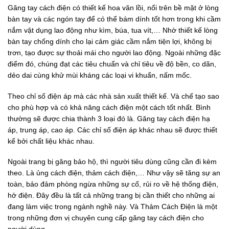
Găng tay cách điện có thiết kế hoa văn lồi, nổi trên bề mặt ở lòng
bàn tay và các ngón tay để có thể bám dính tốt hơn trong khi cầm
nắm vật dụng lao động như kìm, búa, tua vít,… Nhờ thiết kế lòng
bàn tay chống dính cho lại cảm giác cầm nắm tiện lợi, không bị
trơn, tạo được sự thoải mái cho người lao động. Ngoài những đặc
điểm đó, chúng đạt các tiêu chuẩn và chỉ tiêu về độ bền, co dãn,
dẻo dai cùng khử mùi kháng các loại vi khuẩn, nấm mốc.
Theo chỉ số điện áp mà các nhà sản xuất thiết kế. Và chế tạo sao
cho phù hợp và có khả năng cách điện một cách tốt nhất. Bình
thường sẽ được chia thành 3 loại đó là. Găng tay cách điện hạ
áp, trung áp, cao áp. Các chỉ số điện áp khác nhau sẽ được thiết
kế bởi chất liệu khác nhau.
Ngoài trang bị găng bảo hộ, thì người tiêu dùng cũng cần đi kèm
theo. Là ủng cách điện, thảm cách điện,… Như vậy sẽ tăng sự an
toàn, bảo đảm phòng ngừa những sự cố, rủi ro về hệ thống điện,
hở điện. Đây đều là tất cả những trang bị cần thiết cho những ai
đang làm việc trong ngành nghề này. Và Thảm Cách Điện là một
trong những đơn vị chuyên cung cấp găng tay cách điện cho
người dùng.