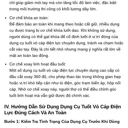
chỉ giúp giảm mỏi tay mà còn tăng tốc độ làm việc, đặc biệt
trong môi trường thi công có khối lượng dây lớn.
Cơ chế khóa an toàn:
Để đảm bảo an toàn khi mang theo hoặc cất giữ, nhiều dụng
cụ được trang bị cơ chế khóa lưỡi dao. Khi không sử dụng,
người dùng có thể gạt khóa để cố định lưỡi ở vị trí đóng của
dụng cụ tuốt vỏ cáp điện lực chuyên dụng, tránh va chạm hoặc
cắt vào tay. Đây là chi tiết nhỏ nhưng mang ý nghĩa rất lớn về
mặt an toàn lao động.
Cơ chế xoay linh hoạt đầu tuốt:
Một số dụng cụ tuốt vỏ cáp điện lực chuyên dụng cao cấp có
đầu cắt xoay 360 độ, cho phép thao tác trong không gian hẹp
hoặc vị trí khó tiếp cận như tủ điện, góc trạm biến áp, hộp nối
cáp. Nhờ cơ chế xoay này, người thợ có thể điều chỉnh góc
tuốt linh hoạt mà vẫn giữ được độ chính xác.
IV. Hướng Dẫn Sử Dụng Dụng Cụ Tuốt Vỏ Cáp Điện
Lực Đúng Cách Và An Toàn
Bước 1: Kiểm Tra Tình Trạng Của Dụng Cụ Trước Khi Dùng