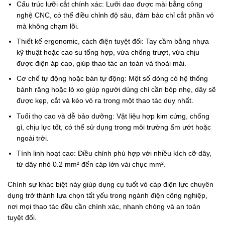
Cấu trúc lưỡi cắt chính xác: Lưỡi dao được mài bằng công
nghệ CNC, có thể điều chỉnh độ sâu, đảm bảo chỉ cắt phần vỏ
mà không chạm lõi.
Thiết kế ergonomic, cách điện tuyệt đối: Tay cầm bằng nhựa
kỹ thuật hoặc cao su tổng hợp, vừa chống trượt, vừa chịu
được điện áp cao, giúp thao tác an toàn và thoải mái.
Cơ chế tự động hoặc bán tự động: Một số dòng có hệ thống
bánh răng hoặc lò xo giúp người dùng chỉ cần bóp nhẹ, dây sẽ
được kẹp, cắt và kéo vỏ ra trong một thao tác duy nhất.
Tuổi thọ cao và dễ bảo dưỡng: Vật liệu hợp kim cứng, chống
gỉ, chịu lực tốt, có thể sử dụng trong môi trường ẩm ướt hoặc
ngoài trời.
Tính linh hoạt cao: Điều chỉnh phù hợp với nhiều kích cỡ dây,
từ dây nhỏ 0.2 mm² đến cáp lớn vài chục mm².
Chính sự khác biệt này giúp dụng cụ tuốt vỏ cáp điện lực chuyên
dụng trở thành lựa chọn tất yếu trong ngành điện công nghiệp,
nơi mọi thao tác đều cần chính xác, nhanh chóng và an toàn
tuyệt đối.