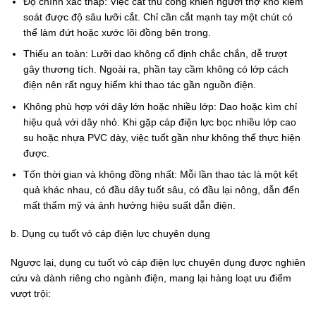
Độ chính xác thấp: Việc cắt thủ công khiến người thợ khó kiểm
soát được độ sâu lưỡi cắt. Chỉ cần cắt mạnh tay một chút có
thể làm đứt hoặc xước lõi đồng bên trong.
Thiếu an toàn: Lưỡi dao không cố định chắc chắn, dễ trượt
gây thương tích. Ngoài ra, phần tay cầm không có lớp cách
điện nên rất nguy hiểm khi thao tác gần nguồn điện.
Không phù hợp với dây lớn hoặc nhiều lớp: Dao hoặc kìm chỉ
hiệu quả với dây nhỏ. Khi gặp cáp điện lực bọc nhiều lớp cao
su hoặc nhựa PVC dày, việc tuốt gần như không thể thực hiện
được.
Tốn thời gian và không đồng nhất: Mỗi lần thao tác là một kết
quả khác nhau, có đầu dây tuốt sâu, có đầu lại nông, dẫn đến
mất thẩm mỹ và ảnh hưởng hiệu suất dẫn điện.
b. Dụng cụ tuốt vỏ cáp điện lực chuyên dụng
Ngược lại, dụng cụ tuốt vỏ cáp điện lực chuyên dụng được nghiên
cứu và dành riêng cho ngành điện, mang lại hàng loạt ưu điểm
vượt trội: