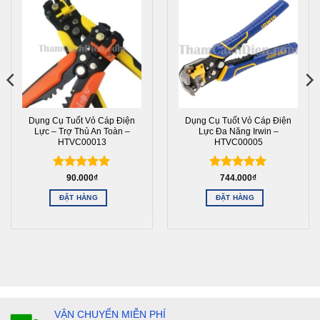
Dụng Cụ Tuốt Vỏ Cáp Điện
Dụng Cụ Tuốt Vỏ Cáp Điện
Lực – Trợ Thủ An Toàn –
Lực Đa Năng Irwin –
HTVC00013
HTVC00005
Được xếp
Được xếp
90.000
₫
744.000
₫
hạng
5
5
hạng
5
5
ĐẶT HÀNG
ĐẶT HÀNG
sao
sao
VẬN CHUYỂN MIỄN PHÍ