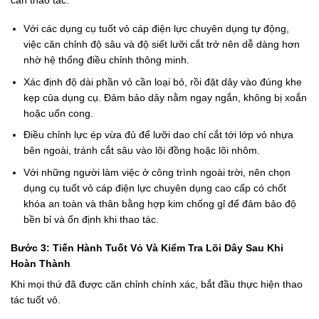
cần thao tác.
Với các dụng cụ tuốt vỏ cáp điện lực chuyên dụng tự động,
việc căn chỉnh độ sâu và độ siết lưỡi cắt trở nên dễ dàng hơn
nhờ hệ thống điều chỉnh thông minh.
Xác định độ dài phần vỏ cần loại bỏ, rồi đặt dây vào đúng khe
kẹp của dụng cụ. Đảm bảo dây nằm ngay ngắn, không bị xoắn
hoặc uốn cong.
Điều chỉnh lực ép vừa đủ để lưỡi dao chỉ cắt tới lớp vỏ nhựa
bên ngoài, tránh cắt sâu vào lõi đồng hoặc lõi nhôm.
Với những người làm việc ở công trình ngoài trời, nên chọn
dụng cụ tuốt vỏ cáp điện lực chuyên dụng cao cấp có chốt
khóa an toàn và thân bằng hợp kim chống gỉ để đảm bảo độ
bền bỉ và ổn định khi thao tác.
Bước 3: Tiến Hành Tuốt Vỏ Và Kiểm Tra Lõi Dây Sau Khi
Hoàn Thành
Khi mọi thứ đã được căn chỉnh chính xác, bắt đầu thực hiện thao
tác tuốt vỏ.