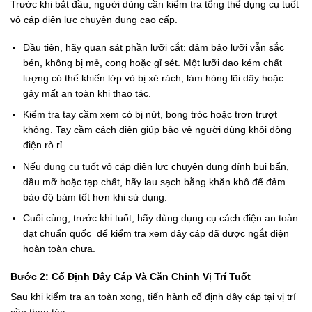
Trước khi bắt đầu, người dùng cần
kiểm tra tổng thể dụng cụ tuốt
vỏ cáp điện lực chuyên dụng cao cấp.
Đầu tiên, hãy quan sát phần lưỡi cắt: đảm bảo lưỡi vẫn sắc
bén, không bị mẻ, cong hoặc gỉ sét. Một lưỡi dao kém chất
lượng có thể khiến lớp vỏ bị xé rách, làm hỏng lõi dây hoặc
gây mất an toàn khi thao tác.
Kiểm tra tay cầm xem có bị nứt, bong tróc hoặc trơn trượt
không. Tay cầm cách điện giúp bảo vệ người dùng khỏi dòng
điện rò rỉ.
Nếu dụng cụ tuốt vỏ cáp điện lực chuyên dụng dính bụi bẩn,
dầu mỡ hoặc tạp chất, hãy lau sạch bằng khăn khô để đảm
bảo độ bám tốt hơn khi sử dụng.
Cuối cùng, trước khi tuốt, hãy dùng dụng cụ cách điện an toàn
đạt chuẩn quốc
để kiểm tra xem dây cáp đã được ngắt điện
hoàn toàn chưa.
Bước 2: Cố Định Dây Cáp Và Căn Chỉnh Vị Trí Tuốt
Sau khi kiểm tra an toàn xong, tiến hành cố định dây cáp tại vị trí