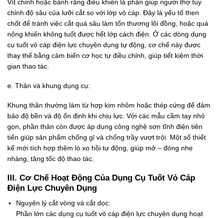
Vít chỉnh hoặc bánh răng điều khiển là phần giúp người thợ tùy
chỉnh độ sâu của lưỡi cắt so với lớp vỏ cáp. Đây là yếu tố then
chốt để tránh việc cắt quá sâu làm tổn thương lõi đồng, hoặc quá
nông khiến không tuốt được hết lớp cách điện. Ở các dòng dụng
cụ tuốt vỏ cáp điện lực chuyên dụng tự động, cơ chế này được
thay thế bằng cảm biến cơ học tự điều chỉnh, giúp tiết kiệm thời
gian thao tác.
e. Thân và khung dụng cụ:
Khung thân thường làm từ hợp kim nhôm hoặc thép cứng để đảm
bảo độ bền và độ ổn định khi chịu lực. Với các mẫu cầm tay nhỏ
gọn, phần thân còn được áp dụng công nghệ sơn tĩnh điện tiên
tiến giúp sản phẩm chống gỉ và chống trầy vượt trội. Một số thiết
kế mới tích hợp thêm lò xo hồi tự động, giúp mở – đóng nhẹ
nhàng, tăng tốc độ thao tác.
III. Cơ Chế Hoạt Động Của Dụng Cụ Tuốt Vỏ Cáp
Điện Lực Chuyên Dụng
Nguyên lý cắt vòng và cắt dọc:
Phần lớn các dụng cụ tuốt vỏ cáp điện lực chuyên dụng hoạt