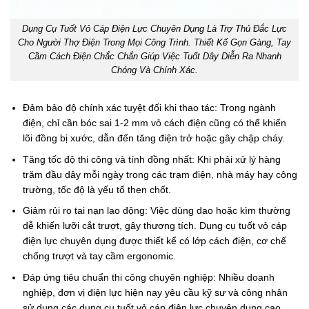
Dụng Cụ Tuốt Vỏ Cáp Điện Lực Chuyên Dụng Là Trợ Thủ Đắc Lực
Cho Người Thợ Điện Trong Mọi Công Trình. Thiết Kế Gọn Gàng, Tay
Cầm Cách Điện Chắc Chắn Giúp Việc Tuốt Dây Diễn Ra Nhanh
Chóng Và Chính Xác.
Đảm bảo độ chính xác tuyệt đối khi thao tác: Trong ngành
điện, chỉ cần bóc sai 1-2 mm vỏ cách điện cũng có thể khiến
lõi đồng bị xước, dẫn đến tăng điện trở hoặc gây chập cháy.
Tăng tốc độ thi công và tính đồng nhất: Khi phải xử lý hàng
trăm đầu dây mỗi ngày trong các trạm điện, nhà máy hay công
trường, tốc độ là yếu tố then chốt.
Giảm rủi ro tai nạn lao động: Việc dùng dao hoặc kìm thường
dễ khiến lưỡi cắt trượt, gây thương tích. Dụng cụ tuốt vỏ cáp
điện lực chuyên dụng được thiết kế có lớp cách điện, cơ chế
chống trượt và tay cầm ergonomic.
Đáp ứng tiêu chuẩn thi công chuyên nghiệp: Nhiều doanh
nghiệp, đơn vị điện lực hiện nay yêu cầu kỹ sư và công nhân
sử dụng các dụng cụ tuốt vỏ cáp điện lực chuyên dụng cao