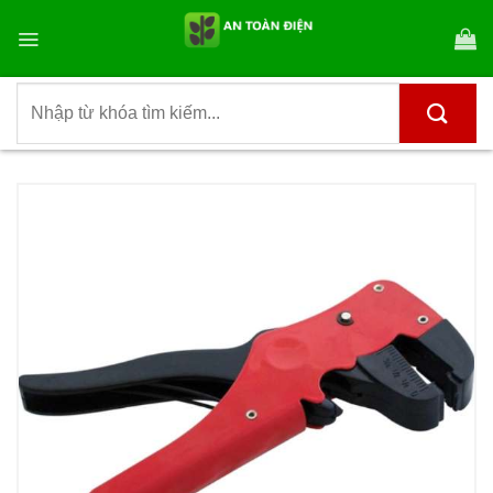
Bỏ
qua
nội
dung
Tìm
kiếm: