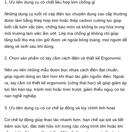
1. Ưu tiên dụng cụ có chất liệu hợp kim chống gỉ
Những
dụng cụ tuốt vỏ cáp điện lực chuyên dụng cao cấp thường
được làm bằng thép hợp kim hoặc thép carbon cường lực
giúp
lưỡi cắt luôn sắc bén, chống bào mòn và không bị oxy hóa trong
môi trường làm việc ẩm ướt. Lớp mạ chống gỉ không chỉ giúp
tăng tuổi thọ mà còn giữ được vẻ ngoài bóng loáng, mọi người dễ
dàng vệ sinh sau khi dùng.
2. Chọn sản phẩm có tay cầm cách điện và thiết kế Ergonomic
Nên ưu tiên những mẫu được bọc
nhựa cách điện đạt chuẩn,
giúp người dùng an tâm hơn khi thao tác gần nguồn điện. Ngoài
ra, tay cầm có thiết kế ergonomic (công thái học)
sẽ giúp giảm áp
lực lên bàn tay, tránh mỏi hoặc trơn trượt, giảm thiểu nguy cơ tai
nạn nghề nghiệp.
3. Ưu tiên dụng cụ có cơ chế tự động và tùy chỉnh linh hoạt
Cơ chế tự động giúp thao tác nhanh hơn, hạn chế sai sót và tiết
kiệm sức lực, đặc biệt hữu ích trong các công trình lớn hoặc khi