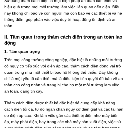
Sử dụng thảm cách điện là một biện pháp an toàn cần thiết và
hiệu quả trong mọi môi trường làm việc liên quan đến điện. Điều
này không chỉ bảo vệ con người mà còn bảo vệ các thiết bị và hệ
thống điện, góp phần vào việc duy trì hoạt động ổn định và an
toàn.
II. Tầm quan trọng thảm cách điện trong an toàn lao
động
1. Tầm quan trọng
Trên mọi công trường công nghiệp, đặc biệt là những môi trường
có nguy cơ tiếp xúc với điện áp cao, thảm cách điện đóng vai trò
quan trọng như một thiết bị bảo hộ không thể thiếu. Đây không
chỉ là một yếu tố cần thiết mà là điều kiện tiên quyết để bảo vệ an
toàn cho công nhân và trang bị cho họ một môi trường làm việc
an toàn, đáng tin cậy.
Thảm cách điện được thiết kế đặc biệt để cung cấp khả năng
cách điện tối đa, từ đó ngăn chặn nguy cơ điện giật và các tai nạn
do điện áp cao. Khi làm việc gần các thiết bị điện như máy biến
áp, máy phát điện, hay trong các nhà máy sản xuất điện, việc sử
dụng thảm cách điện giúp công nhân tự tin và an tâm hơn trong