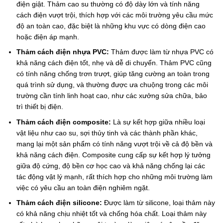
điện giật. Thảm cao su thường có độ dày lớn và tính năng
cách điện vượt trội, thích hợp với các môi trường yêu cầu mức
độ an toàn cao, đặc biệt là những khu vực có dòng điện cao
hoặc điện áp mạnh.
Thảm cách điện nhựa PVC:
Thảm được làm từ nhựa PVC có
khả năng cách điện tốt, nhẹ và dễ di chuyển.
Thảm PVC cũng
có tính năng chống trơn trượt, giúp tăng cường an toàn trong
quá trình sử dụng, và thường được ưa chuộng trong các môi
trường cần tính linh hoạt cao, như các xưởng sửa chữa, bảo
trì thiết bị điện.
Thảm cách điện composite:
Là sự kết hợp giữa nhiều loại
vật liệu như cao su, sợi thủy tinh và các thành phần khác,
mang lại một sản phẩm có tính năng vượt trội về cả độ bền và
khả năng cách điện. Composite cung cấp sự kết hợp lý tưởng
giữa độ cứng, độ bền cơ học cao và khả năng chống lại các
tác động vật lý mạnh, rất thích hợp cho những môi trường làm
việc có yêu cầu an toàn điện nghiêm ngặt.
Thảm cách điện silicone:
Được làm từ silicone, loại thảm này
có khả năng chịu nhiệt tốt và chống hóa chất.
Loại thảm này