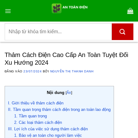
Bỏ
qua
nội
dung
Tìm
kiếm:
Thảm Cách Điện Cao Cấp An Toàn Tuyệt Đối
Xu Hướng 2024
ĐĂNG VÀO
23/07/2024
BỞI
NGUYỄN THỊ THANH DANH
Nội dung
[
Ẩn
]
I. Giới thiệu về thảm cách điện
II. Tầm quan trọng thảm cách điện trong an toàn lao động
1. Tầm quan trọng
2. Các loại thảm cách điện
III. Lợi ích của việc sử dụng thảm cách điện
1. Bảo vệ an toàn cho người làm việc