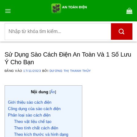
Bỏ
qua
nội
dung
Tìm
kiếm:
Sử Dụng Sào Cách Điện An Toàn Và 1 Số Lưu
Ý Cho Bạn
ĐĂNG VÀO
17/11/2023
BỞI
DƯƠNG THỊ THANH THÚY
Nội dung
[
Ẩn
]
Giới thiệu sào cách điện
Công dụng của sào cách điện
Phân loại sào cách điện
Theo vật liệu chế tạo
Theo tính chất cách điện
Theo kích thước và hình dạng