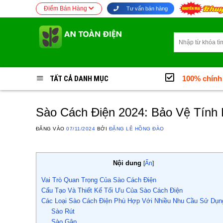
Bỏ
Điểm Bán Hàng
Tư vấn bán hàng
qua
nội
Tìm
dung
kiếm:
TẤT CẢ DANH MỤC
100% chính
Sào Cách Điện 2024: Bảo Vệ Tính
ĐĂNG VÀO
07/11/2024
BỞI
ĐẶNG LÊ HỒNG ĐÀO
Nội dung
[
Ẩn
]
Vai Trò Quan Trọng Của Sào Cách Điện
Cấu Tạo Và Thiết Kế Tối Ưu Của Sào Cách Điện
Các Loại Sào Cách Điện Phù Hợp Với Nhiều Nhu Cầu Sử Dụn
Sào Rút
Sào Gập