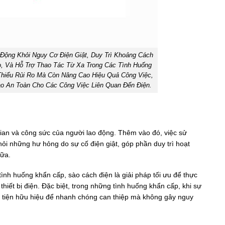
Động Khỏi Nguy Cơ Điện Giật, Duy Trì Khoảng Cách
o, Và Hỗ Trợ Thao Tác Từ Xa Trong Các Tình Huống
Thiểu Rủi Ro Mà Còn Nâng Cao Hiệu Quả Công Việc,
 An Toàn Cho Các Công Việc Liên Quan Đến Điện.
 gian và công sức của người lao động. Thêm vào đó, việc sử
khỏi những hư hỏng do sự cố điện giật, góp phần duy trì hoạt
hữa.
tình huống khẩn cấp, sào cách điện là giải pháp tối ưu để thực
thiết bị điện. Đặc biệt, trong những tình huống khẩn cấp, khi sự
ơng tiện hữu hiệu để nhanh chóng can thiệp mà không gây nguy