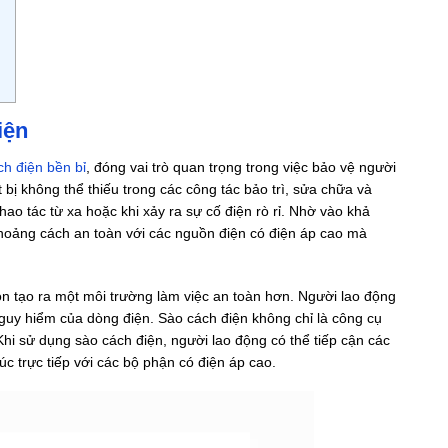
iện
ch điện bền bỉ
, đóng vai trò quan trọng trong việc bảo vệ người
ết bị không thể thiếu trong các công tác bảo trì, sửa chữa và
 thao tác từ xa hoặc khi xảy ra sự cố điện rò rỉ. Nhờ vào khả
 khoảng cách an toàn với các nguồn điện có điện áp cao mà
òn tạo ra một môi trường làm việc an toàn hơn. Người lao động
guy hiểm của dòng điện. Sào cách điện không chỉ là công cụ
hi sử dụng sào cách điện, người lao động có thể tiếp cận các
xúc trực tiếp với các bộ phận có điện áp cao.