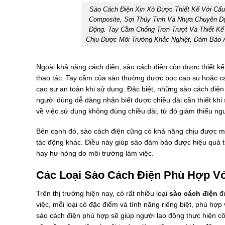
Sào Cách Điện Xịn Xò Được Thiết Kế Với Cấu
Composite, Sợi Thủy Tinh Và Nhựa Chuyên D
Động. Tay Cầm Chống Trơn Trượt Và Thiết Kế
Chịu Được Môi Trường Khắc Nghiệt, Đảm Bảo A
Ngoài khả năng cách điện, sào cách điện còn được thiết kế
thao tác. Tay cầm của sào thường được bọc cao su hoặc các
cao sự an toàn khi sử dụng. Đặc biệt, những sào cách điện 
người dùng dễ dàng nhận biết được chiều dài cần thiết khi
về việc sử dụng không đúng chiều dài, từ đó giảm thiểu ngu
Bên cạnh đó, sào cách điện cũng có khả năng chịu được mô
tác động khác. Điều này giúp sào đảm bảo được hiệu quả t
hay hư hỏng do môi trường làm việc.
Các Loại Sào Cách Điện Phù Hợp V
Trên thị trường hiện nay, có rất nhiều loại
sào cách điện
đư
việc, mỗi loại có đặc điểm và tính năng riêng biệt, phù hợp
sào cách điện phù hợp sẽ giúp người lao động thực hiện cô