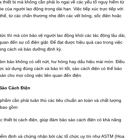
thiết bị mà không cần phải lo ngại về các yếu tố nguy hiểm từ
 của người lao động trong dài hạn. Việc tiếp xúc trực tiếp với
 thể, từ các chấn thương nhẹ đến các vết bỏng, sốc điện hoặc
tức thì mà còn bảo vệ người lao động khỏi các tác động lâu dài,
quan đến sự cố điện giật. Để đạt được hiệu quả cao trong việc
úng cách và bảo dưỡng định kỳ.
 đảm bảo không có vết nứt, hư hỏng hay dấu hiệu mài mòn. Điều
ược sử dụng đúng cách và bảo trì tốt, sào cách điện có thể bảo
oàn cho mọi công việc liên quan đến điện.
Sào Cách Điện
phẩm cần phải tuân thủ các tiêu chuẩn an toàn và chất lượng
 bao gồm:
c thiết bị cách điện, giúp đảm bảo sào cách điện có khả năng
ểm định và chứng nhận bởi các tổ chức uy tín như ASTM (Hoa