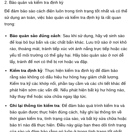
2. Bảo quản và kiểm tra định kỳ
Để đảm bảo sào cách điện luôn trong tình trạng tốt nhất và có thể
sử dụng an toàn, việc bảo quản và kiểm tra định kỳ là rất quan
trọng:
Bảo quản sào đúng cách
: Sau khi sử dụng, hãy vệ sinh sào
để loại bỏ bụi bẩn và các chất bẩn khác. Lưu trữ sào ở nơi khô
ráo, thoáng mát, tránh tiếp xúc với ánh nắng trực tiếp hoặc các
yếu tố môi trường có thể gây hại. Hãy bảo quản sào ở nơi dễ
lấy, tránh để nơi có thể bị rơi hoặc va đập.
Kiểm tra định kỳ
: Thực hiện kiểm tra định kỳ để đảm bảo
rằng sào không có dấu hiệu hư hỏng hay giảm chất lượng.
Kiểm tra kỹ các khớp nối, phần tay cầm và các chi tiết khác để
phát hiện sớm các vấn đề. Nếu phát hiện bất kỳ hư hỏng nào,
hãy thay thế hoặc sửa chữa ngay lập tức.
Ghi lại thông tin kiểm tra
: Để đảm bảo quá trình kiểm tra và
bảo quản được thực hiện đúng cách, hãy ghi lại thông tin về
thời gian kiểm tra, tình trạng của sào, và bất kỳ sửa chữa hoặc
bảo trì nào đã thực hiện. Điều này giúp bạn theo dõi tình trạng
của sào và đảm bảo rằng nó luôn ở trong tình trạng tốt nhất